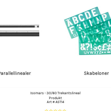
Parallellinealer
Skabeloner
Isomars - 30/60 Trekantslineal
Produkt
Art # AST14