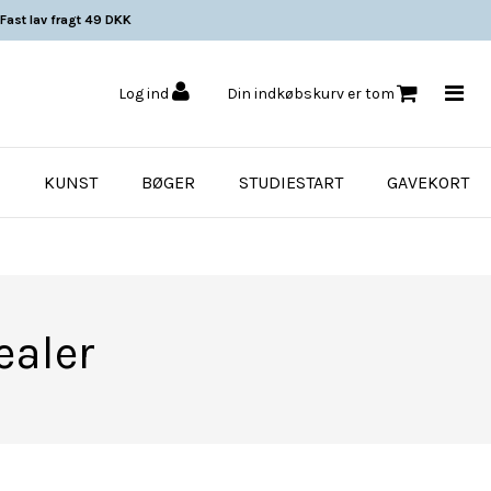
Fast lav fragt 49 DKK
Log ind
Din indkøbskurv er tom
KUNST
BØGER
STUDIESTART
GAVEKORT
ealer