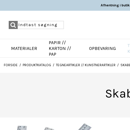
Afhentning i butik
PAPIR //
T
MATERIALER
KARTON //
OPBEVARING
PAP
FORSIDE
/
PRODUKTKATALOG
/
TEGNEARTIKLER // KUNSTNERARTIKLER
/
SKABE
Skab