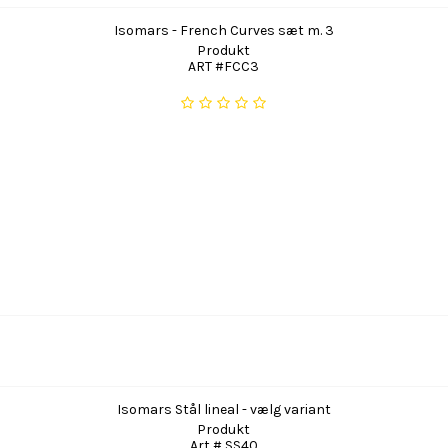
Isomars - French Curves sæt m. 3
Produkt
ART #FCC3
Isomars Stål lineal - vælg variant
Produkt
Art # SS40