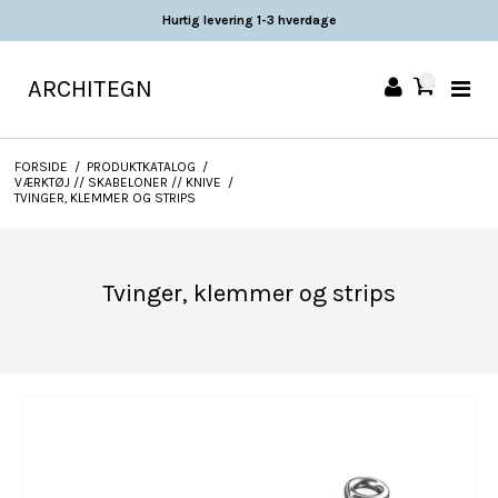
Fast lav fragt 49 DKK
ARCHITEGN
0
FORSIDE
/
PRODUKTKATALOG
/
VÆRKTØJ // SKABELONER // KNIVE
/
TVINGER, KLEMMER OG STRIPS
Tvinger, klemmer og strips