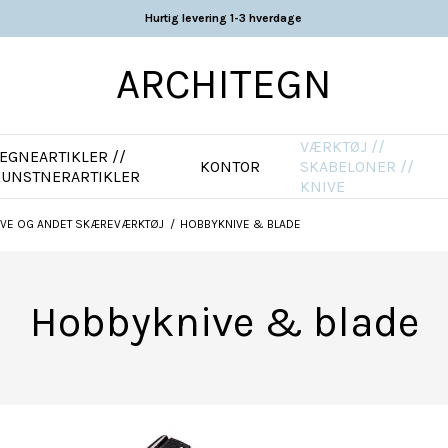
Hurtig levering 1-3 hverdage
ARCHITEGN
VÆRKTØJ //
EGNEARTIKLER //
KONTOR
SKABELONER //
KUNSTNERARTIKLER
KNIVE
AVE OG ANDET SKÆREVÆRKTØJ
/
HOBBYKNIVE & BLADE
Hobbyknive & blade