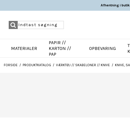
Afhentning i butik
PAPIR //
T
MATERIALER
KARTON //
OPBEVARING
PAP
FORSIDE
/
PRODUKTKATALOG
/
VÆRKTØJ // SKABELONER // KNIVE
/
KNIVE, S