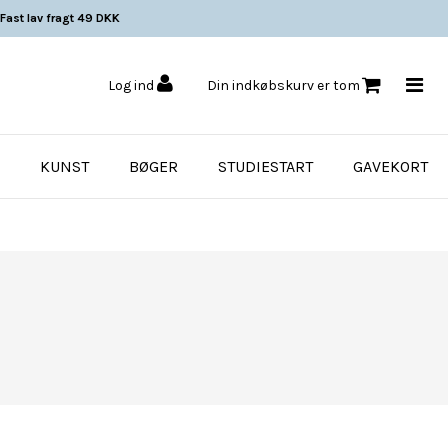
Fast lav fragt 49 DKK
Log ind
Din indkøbskurv er tom
KUNST
BØGER
STUDIESTART
GAVEKORT