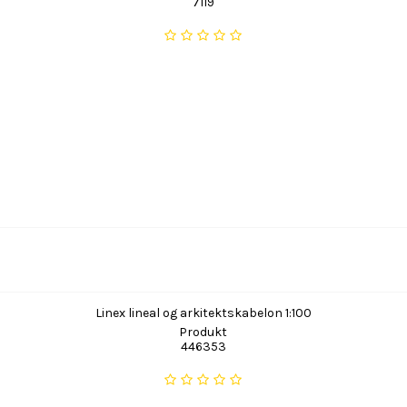
7119
Linex lineal og arkitektskabelon 1:100
Produkt
446353