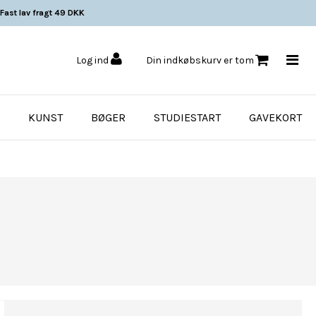
Fast lav fragt 49 DKK
Log ind
Din indkøbskurv er tom
KUNST
BØGER
STUDIESTART
GAVEKORT