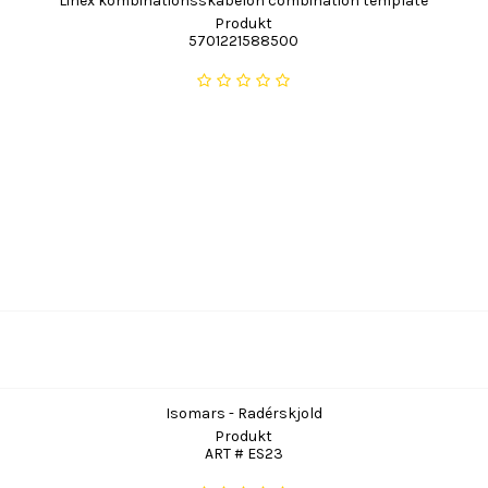
Linex kombinationsskabelon combination template
Produkt
5701221588500
Isomars - Radérskjold
Produkt
ART # ES23