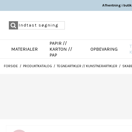
Afhentning i butik
PAPIR //
T
MATERIALER
KARTON //
OPBEVARING
PAP
FORSIDE
/
PRODUKTKATALOG
/
TEGNEARTIKLER // KUNSTNERARTIKLER
/
SKABE