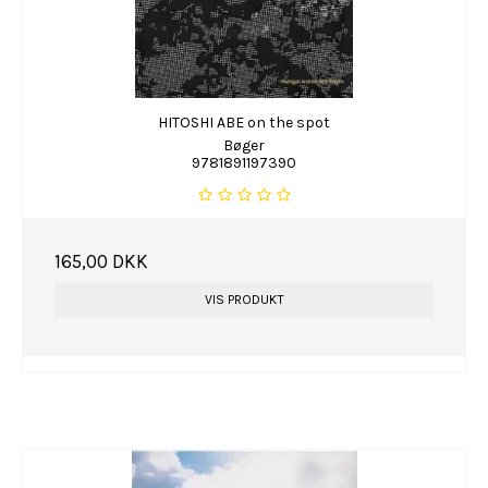
HITOSHI ABE on the spot
Bøger
9781891197390
165,00 DKK
VIS PRODUKT