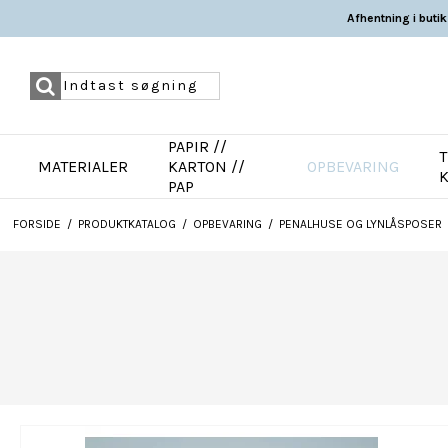
Afhentning i butik
PAPIR //
T
MATERIALER
KARTON //
OPBEVARING
PAP
FORSIDE
/
PRODUKTKATALOG
/
OPBEVARING
/
PENALHUSE OG LYNLÅSPOSER