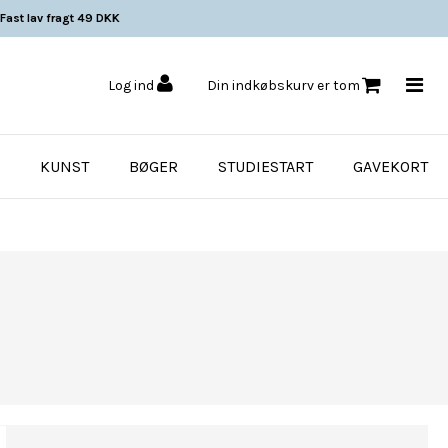
Fast lav fragt 49 DKK
Log ind
Din indkøbskurv er tom
KUNST
BØGER
STUDIESTART
GAVEKORT