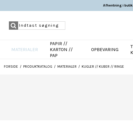
Afhentning i butik
PAPIR //
T
MATERIALER
KARTON //
OPBEVARING
PAP
FORSIDE
/
PRODUKTKATALOG
/
MATERIALER
/
KUGLER // KUBER // RINGE