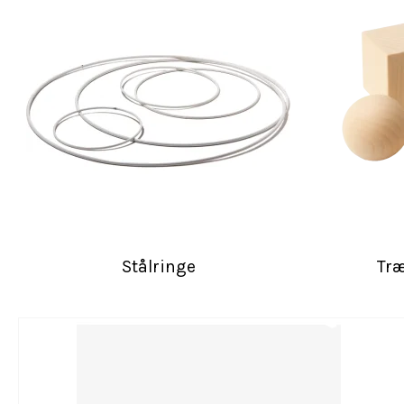
Stålringe
Træ