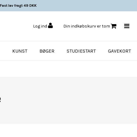
Fast lav fragt 49 DKK
Log ind
Din indkøbskurv er tom
KUNST
BØGER
STUDIESTART
GAVEKORT
e