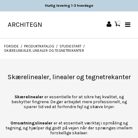
Fast lav fragt 49 DKK
ARCHITEGN
0
FORSIDE
/
PRODUKTKATALOG
/
STUDIESTART
/
SKÆRELINEALER, LINEALER OG TEGNETREKANTER
Skærelinealer, linealer og tegnetrekanter
Skærelinealer
er essentielle for at sikre høj kvalitet, og
beskytter fingrene. De gør arbejdet mere professionelt, og
sparer tid ved at forhindre fejl og skæve linjer.
Omsætningslinealer
er et essentielt værktøj i opmåling og
tegning, og hjælper dig godt på vejen når der sprænges imellem
forskellige skalaer.