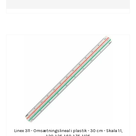
Linex 311 - Omsætningslineal i plastik - 30 cm - Skala 1:1,