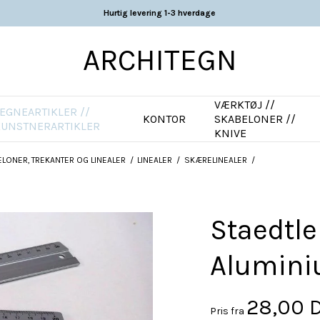
Hurtig levering 1-3 hverdage
ARCHITEGN
VÆRKTØJ //
EGNEARTIKLER //
KONTOR
SKABELONER //
KUNSTNERARTIKLER
KNIVE
LONER, TREKANTER OG LINEALER
/
LINEALER
/
SKÆRELINEALER
/
Staedtle
Alumini
28,00 
Pris fra