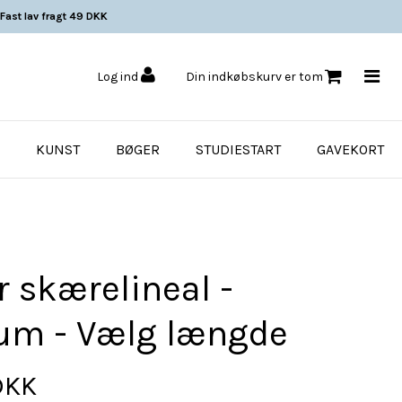
Fast lav fragt 49 DKK
Log ind
Din indkøbskurv er tom
KUNST
BØGER
STUDIESTART
GAVEKORT
r skærelineal -
um - Vælg længde
DKK