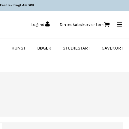
Fast lav fragt 49 DKK
Log ind
Din indkøbskurv er tom
KUNST
BØGER
STUDIESTART
GAVEKORT