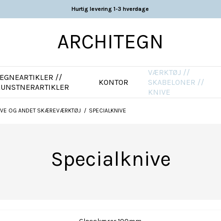
Hurtig levering 1-3 hverdage
ARCHITEGN
VÆRKTØJ //
EGNEARTIKLER //
KONTOR
SKABELONER //
KUNSTNERARTIKLER
KNIVE
AVE OG ANDET SKÆREVÆRKTØJ
/
SPECIALKNIVE
Specialknive