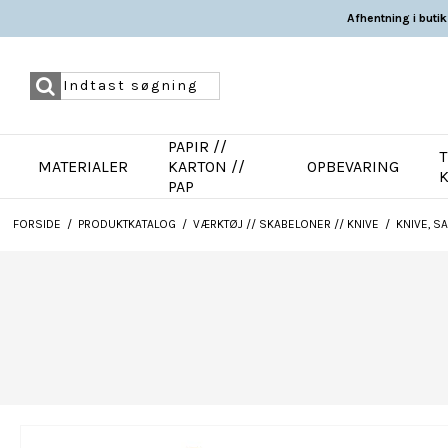
Afhentning i butik
PAPIR //
T
MATERIALER
KARTON //
OPBEVARING
PAP
FORSIDE
/
PRODUKTKATALOG
/
VÆRKTØJ // SKABELONER // KNIVE
/
KNIVE, S