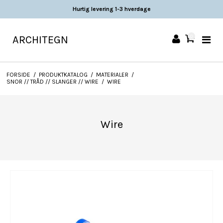
Hurtig levering 1-3 hverdage
ARCHITEGN
0
FORSIDE
/
PRODUKTKATALOG
/
MATERIALER
/
SNOR // TRÅD // SLANGER // WIRE
/
WIRE
Wire