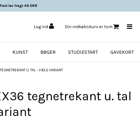
Fast lav fragt 49 DKK
Log ind
Din indkøbskurv er tom
KUNST
BØGER
STUDIESTART
GAVEKORT
TEGNETREKANT U. TAL - VÆLG VARIANT
X36 tegnetrekant u. tal
ariant