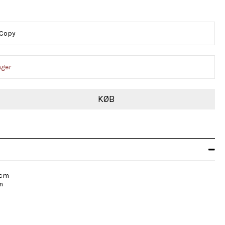
 Copy
ager
KØB
 cm
m