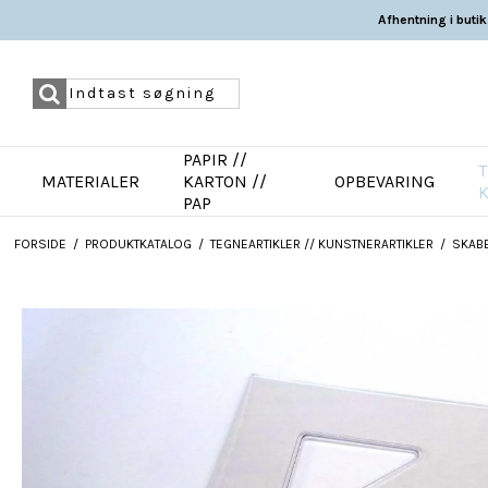
Afhentning i butik
PAPIR //
T
MATERIALER
KARTON //
OPBEVARING
PAP
FORSIDE
/
PRODUKTKATALOG
/
TEGNEARTIKLER // KUNSTNERARTIKLER
/
SKABE