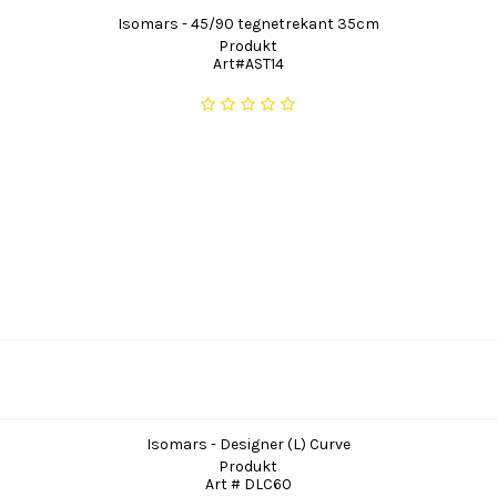
Isomars - 45/90 tegnetrekant 35cm
Produkt
Art#AST14
Isomars - Designer (L) Curve
Produkt
Art # DLC60