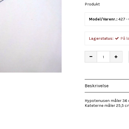
Produkt
Model/Varenr.:
427 -
Lagerstatus:
På l
Beskrivelse
Hypotenusen måler 36
Kateterne måler 25,5 c