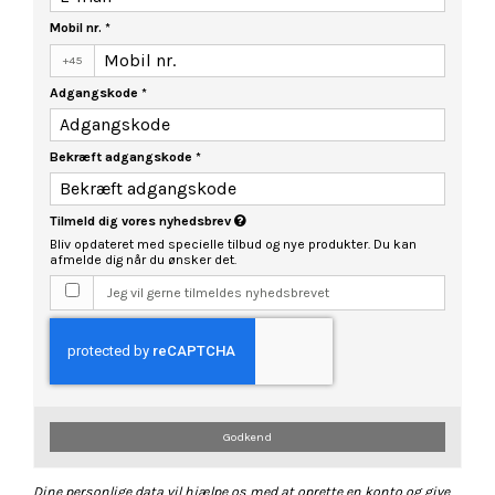
Mobil nr.
*
+45
Adgangskode
*
Bekræft adgangskode
*
Tilmeld dig vores nyhedsbrev
Bliv opdateret med specielle tilbud og nye produkter. Du kan
afmelde dig når du ønsker det.
Jeg vil gerne tilmeldes nyhedsbrevet
Godkend
Dine personlige data vil hjælpe os med at oprette en konto og give