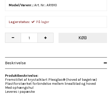
Model/Varenr.:
Art. Nr.: AR1910
Lagerstatus:
På lager
KØB
Beskrivelse
Produktbeskrivelse:
Fremstillet af krystalklart Plexiglas® (hoved af bøgetræ)
Plastforstærket forbindelse mellem linealblad og hoved
Med ophængshul
Leveres i papæske