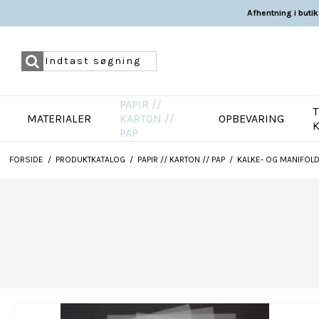
Afhentning i butik
PAPIR //
T
MATERIALER
KARTON //
OPBEVARING
PAP
FORSIDE
/
PRODUKTKATALOG
/
PAPIR // KARTON // PAP
/
KALKE- OG MANIFOL