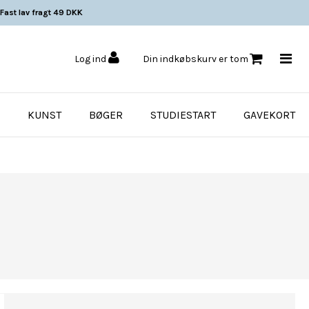
Fast lav fragt 49 DKK
Log ind
Din indkøbskurv er tom
KUNST
BØGER
STUDIESTART
GAVEKORT