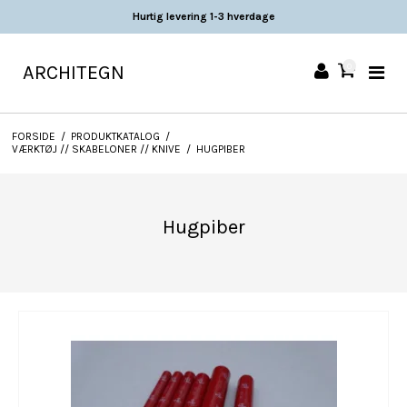
Hurtig levering 1-3 hverdage
ARCHITEGN
0
FORSIDE
/
PRODUKTKATALOG
/
VÆRKTØJ // SKABELONER // KNIVE
/
HUGPIBER
Hugpiber