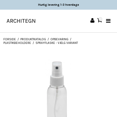
Hurtig levering 1-3 hverdage
ARCHITEGN
0
FORSIDE
/
PRODUKTKATALOG
/
OPBEVARING
/
PLASTIKBEHOLDERE
/
SPRAYFLASKE - VÆLG VARIANT