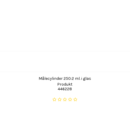
Målecylinder 250:2 ml. i glas
Produkt
446228