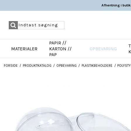
Afhentning i butik
PAPIR //
T
MATERIALER
KARTON //
OPBEVARING
PAP
FORSIDE
/
PRODUKTKATALOG
/
OPBEVARING
/
PLASTIKBEHOLDERE
/
POLYSTY