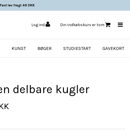
Fast lav fragt 49 DKK
Log ind
Din indkøbskurv er tom
KUNST
BØGER
STUDIESTART
GAVEKORT
en delbare kugler
DKK