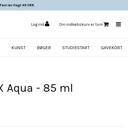
Fast lav fragt 49 DKK
Log ind
Din indkøbskurv er tom
KUNST
BØGER
STUDIESTART
GAVEKORT
X Aqua - 85 ml