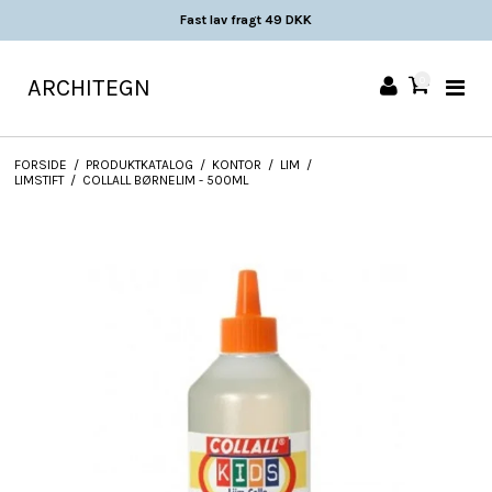
Fast lav fragt 49 DKK
ARCHITEGN
0
FORSIDE
/
PRODUKTKATALOG
/
KONTOR
/
LIM
/
LIMSTIFT
/
COLLALL BØRNELIM - 500ML