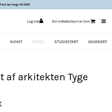
Fast lav fragt 49 DKK
Log ind
Din indkøbskurv er tom
KUNST
BØGER
STUDIESTART
GAVEKORT
t af arkitekten Tyge
K