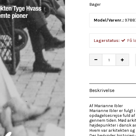
Bøger
Model/Varenr.:
9788
Lagerstatus:
På l
Beskrivelse
Af Marianne Ibler
Marianne Ibler er fulgt
opdagelsesrejse fuld af
gennem tiden. Mød arki
højdepunkter i dansk ar
Hvem var arkitekten og
Der begynder historien