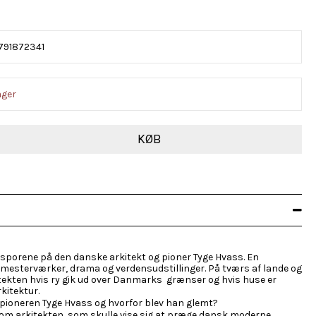
791872341
ager
KØB
 i sporene på den danske arkitekt og pioner Tyge Hvass. En
 mesterværker, drama og verdensudstillinger. På tværs af lande og
tekten hvis ry gik ud over Danmarks grænser og hvis huse er
kitektur.
 pioneren Tyge Hvass og hvorfor blev han glemt?
 om arkitekten, som skulle vise sig at præge dansk moderne