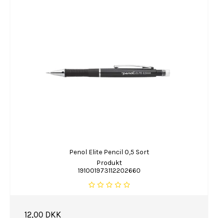
Penol Elite Pencil 0,5 Sort
Produkt
191001973112202660
12,00 DKK