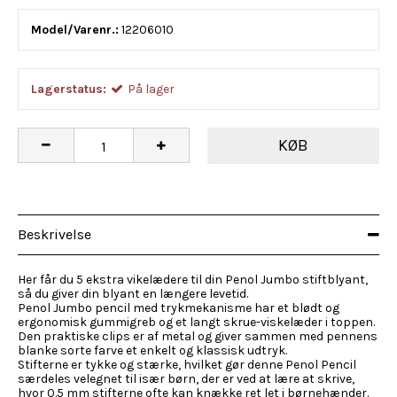
Model/Varenr.:
12206010
Lagerstatus:
På lager
KØB
Beskrivelse
Her får du 5 ekstra vikelædere til din Penol Jumbo stiftblyant,
så du giver din blyant en længere levetid.
Penol Jumbo pencil med trykmekanisme har et blødt og
ergonomisk gummigreb og et langt skrue-viskelæder i toppen.
Den praktiske clips er af metal og giver sammen med pennens
blanke sorte farve et enkelt og klassisk udtryk.
Stifterne er tykke og stærke, hvilket gør denne Penol Pencil
særdeles velegnet til især børn, der er ved at lære at skrive,
hvor 0.5 mm stifterne ofte kan knække ret let i børnehænder.