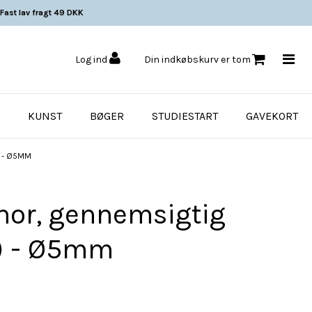
Fast lav fragt 49 DKK
Log ind
Din indkøbskurv er tom
KUNST
BØGER
STUDIESTART
GAVEKORT
) - Ø5MM
nor, gennemsigtig
) - Ø5mm