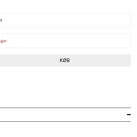
1
ager
KØB