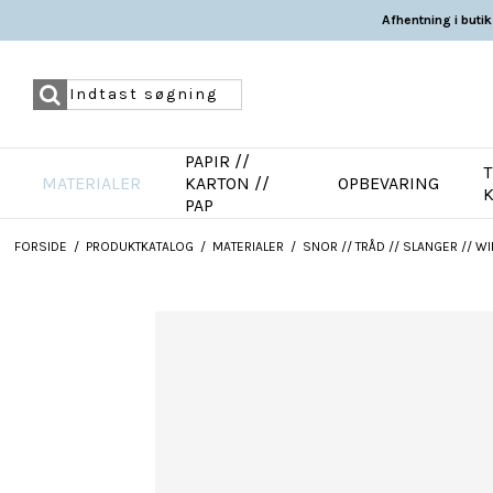
Afhentning i butik
PAPIR //
T
MATERIALER
KARTON //
OPBEVARING
PAP
FORSIDE
/
PRODUKTKATALOG
/
MATERIALER
/
SNOR // TRÅD // SLANGER // WI