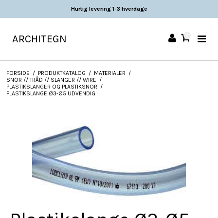
Hurtig levering 1-3 hverdage
ARCHITEGN
0
FORSIDE
/
PRODUKTKATALOG
/
MATERIALER
/
SNOR // TRÅD // SLANGER // WIRE
/
PLASTIKSLANGER OG PLASTIKSNOR
/
PLASTIKSLANGE Ø3-Ø5 UDVENDIG