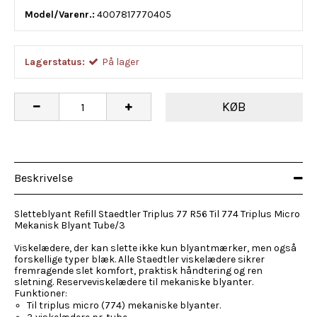
Model/Varenr.:
4007817770405
Lagerstatus:
På lager
KØB
Beskrivelse
Sletteblyant Refill Staedtler Triplus 77 R56 Til 774 Triplus Micro
Mekanisk Blyant Tube/3
Viskelædere, der kan slette ikke kun blyantmærker, men også
forskellige typer blæk. Alle Staedtler viskelædere sikrer
fremragende slet komfort, praktisk håndtering og ren
sletning. Reserveviskelædere til mekaniske blyanter.
Funktioner:
Til triplus micro (774) mekaniske blyanter.