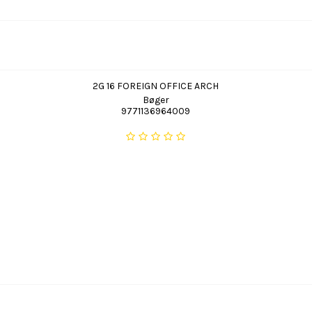
2G 16 FOREIGN OFFICE ARCH
Bøger
9771136964009