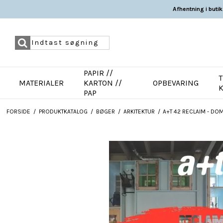
Afhentning i butik
PAPIR //
T
MATERIALER
KARTON //
OPBEVARING
PAP
FORSIDE
/
PRODUKTKATALOG
/
BØGER
/
ARKITEKTUR
/
A+T 42 RECLAIM - DO