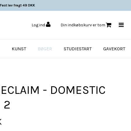
Fast lav fragt 49 DKK
Log ind
Din indkøbskurv er tom
KUNST
BØGER
STUDIESTART
GAVEKORT
RECLAIM - DOMESTIC
 2
K