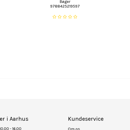
Bøger
9788425219597
er i Aarhus
Kundeservice
10.00 - 16.00
Om os