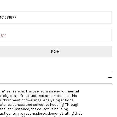
461681877
ager
KØB
aim” series, which arose from an environmental
, objects, infrastructures and materials, this
furbishment of dwellings, analysing actions
vate residences and collective housing. Through
al, for instance, the collective housing
ast century is reconsidered, demonstrating that