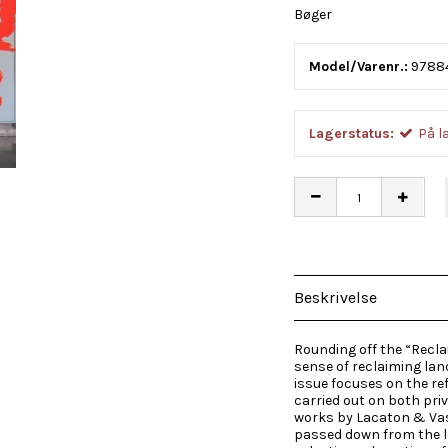
Bøger
Model/Varenr.:
9788
Lagerstatus:
På l
Beskrivelse
Rounding off the “Recl
sense of reclaiming land
issue focuses on the re
carried out on both pri
works by Lacaton & Vass
passed down from the l