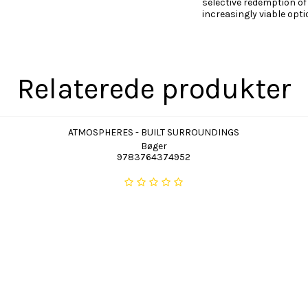
selective redemption of
increasingly viable opt
Relaterede produkter
ATMOSPHERES - BUILT SURROUNDINGS
Bøger
9783764374952