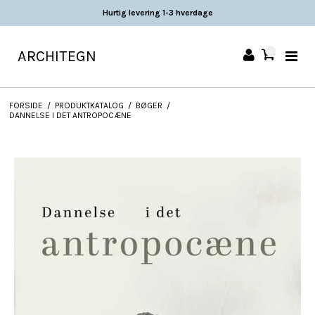
Hurtig levering 1-3 hverdage
ARCHITEGN
0
FORSIDE
/
PRODUKTKATALOG
/
BØGER
/
DANNELSE I DET ANTROPOCÆNE