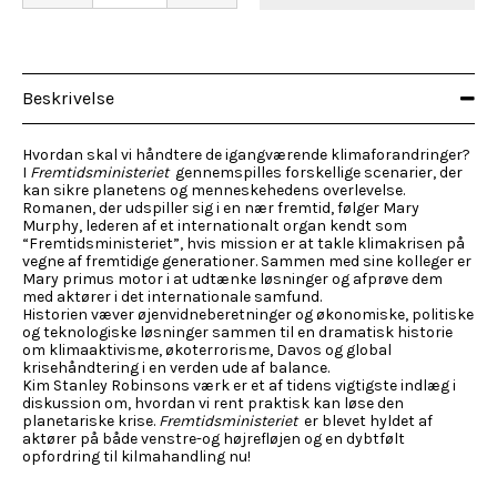
Beskrivelse
Hvordan skal vi håndtere de igangværende klimaforandringer?
I
Fremtidsministeriet
gennemspilles forskellige scenarier, der
kan sikre planetens og menneskehedens overlevelse.
Romanen, der udspiller sig i en nær fremtid, følger Mary
Murphy, lederen af et internationalt organ kendt som
“Fremtidsministeriet”, hvis mission er at takle klimakrisen på
vegne af fremtidige generationer. Sammen med sine kolleger er
Mary primus motor i at udtænke løsninger og afprøve dem
med aktører i det internationale samfund.
Historien væver øjenvidneberetninger og økonomiske, politiske
og teknologiske løsninger sammen til en dramatisk historie
om klimaaktivisme, økoterrorisme, Davos og global
krisehåndtering i en verden ude af balance.
Kim Stanley Robinsons værk er et af tidens vigtigste indlæg i
diskussion om, hvordan vi rent praktisk kan løse den
planetariske krise.
Fremtidsministeriet
er blevet hyldet af
aktører på både venstre-og højrefløjen og en dybtfølt
opfordring til kilmahandling nu!