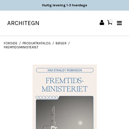
Hurtig levering 1-3 hverdage
ARCHITEGN
0
FORSIDE
/
PRODUKTKATALOG
/
BØGER
/
FREMTIDSMINISTERIET