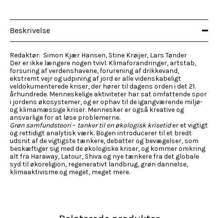
Beskrivelse
Redaktør: Simon Kjær Hansen, Stine Krøijer, Lars Tønder
Der er ikke længere nogen tvivl. Klimaforandringer, artstab,
forsuring af verdenshavene, forurening af drikkevand,
ekstremt vejr og udpining af jord er alle videnskabeligt
veldokumenterede kriser, der hører til dagens orden i det 21.
århundrede. Menneskelige aktiviteter har sat omfattende spor
i jordens økosystemer, og er ophav til de igangværende miljø-
og klimamæssige kriser. Mennesker er også kreative og
ansvarlige for at løse problemerne.
Grøn samfundsteori
–
tanker til en økologisk krisetid
er et vigtigt
og rettidigt analytisk værk. Bogen introducerer til et bredt
udsnit af de vigtigste tænkere, debatter og bevægelser, som
beskæftiger sig med de økologiske kriser, og kommer omkring
alt fra Haraway, Latour, Shiva og nye tænkere fra det globale
syd til økoreligion, regenerativt landbrug, grøn dannelse,
klimaaktivisme og meget, meget mere.