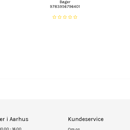
Bøger
9783956796401
er i Aarhus
Kundeservice
10.00 - 16.00
Om os