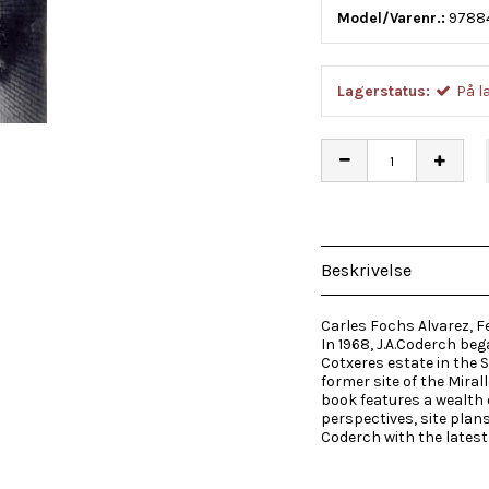
Model/Varenr.:
9788
Lagerstatus:
På l
Beskrivelse
Carles Fochs Alvarez, F
In 1968, J.A.Coderch beg
Cotxeres estate in the S
former site of the Miral
book features a wealth 
perspectives, site plan
Coderch with the latest 