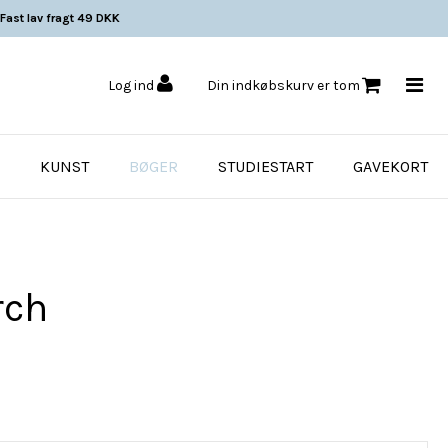
Fast lav fragt 49 DKK
Log ind
Din indkøbskurv er tom
KUNST
BØGER
STUDIESTART
GAVEKORT
rch