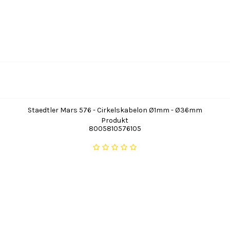
Staedtler Mars 576 - Cirkelskabelon Ø1mm - Ø36mm
Produkt
8005810576105