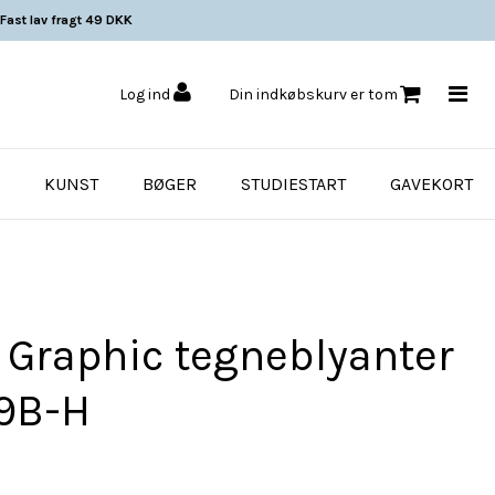
Fast lav fragt 49 DKK
Log ind
Din indkøbskurv er tom
KUNST
BØGER
STUDIESTART
GAVEKORT
 Graphic tegneblyanter
 9B-H