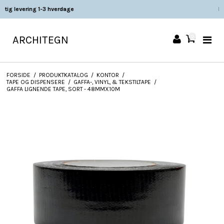
Fast lav fragt 49 DKK
ARCHITEGN
0
FORSIDE
/
PRODUKTKATALOG
/
KONTOR
/
TAPE OG DISPENSERE
/
GAFFA-, VINYL, & TEKSTILTAPE
/
GAFFA LIGNENDE TAPE, SORT - 48MMX10M